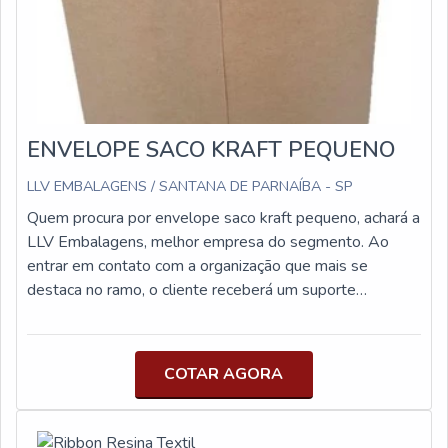
ENVELOPE SACO KRAFT PEQUENO
LLV EMBALAGENS / SANTANA DE PARNAÍBA - SP
Quem procura por envelope saco kraft pequeno, achará a
LLV Embalagens, melhor empresa do segmento. Ao
entrar em contato com a organização que mais se
destaca no ramo, o cliente receberá um suporte
completo para sanar eventuais dúvidas sobre o produto
a ser adquirido.Quando o desejo é por envelope saco
kraft pequeno, com os profissionais especializados da
COTAR AGORA
LLV Embalagens o cliente obterá assertividade e as
melhores soluções para o consumidor final e empresas
de diversos segmentos.ALGUNS DETALHES SOBRE