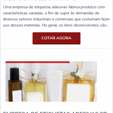
Uma empresa de etiquetas adesivas fabrica produtos com
características variadas, a fim de suprir às demandas de
diversos setores industriais e comerciais que costumam fazer
uso desses materiais. No geral, os itens desenvolvidos são
essenciais para o registro de informações relevantes sobre o
produto, tais como o prazo de validade e o lote.DETALHES
COTAR AGORA
IMPORTANTES SOBRE O ACESSÓRIOReferência no
segmento, a Etiquetas Camp Label conta com um portfólio
versátil, garantindo que diferentes materiais e embalagens
possam ser etiquetados com eficiência. É importante
ressaltar que, mais do que garantir as informações, as
etiquetas servem para atestar a identidade de uma marca,
bem como evitar possíveis transtornos. Uma empresa de
referência produz itens muito versáteis e legíveis. Isso
porque, além de fornecer informações acerca do produto,
esse tipo de etiqueta serve como um elemento decorativo,
que potencializa a estética das embalagens plásticas. Em
adicional, é possível destacar que os modelos possuem