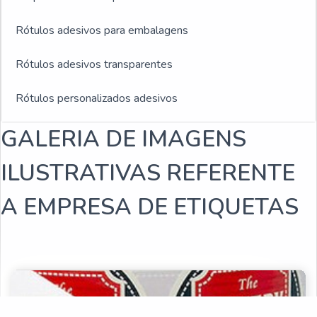
Rótulos adesivos para embalagens
Rótulos adesivos transparentes
Rótulos personalizados adesivos
GALERIA DE IMAGENS
Rótulos plásticos adesivos
ILUSTRATIVAS REFERENTE
Rótulos adesivos e etiquetas
A EMPRESA DE ETIQUETAS
Rótulos adesivos para indústria de bebidas
Empresa fabricante de rótulos
Fabricantes de rótulos adesivos
Empresas de rótulos adesivos