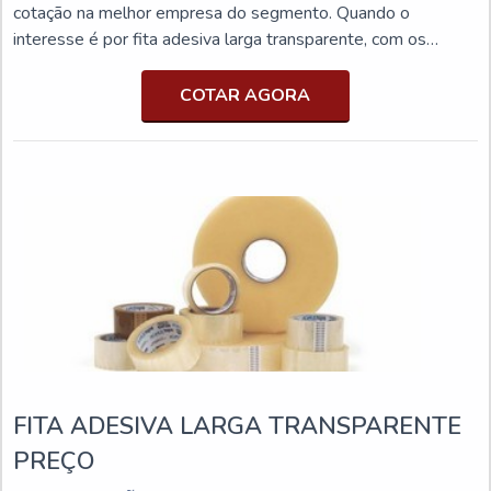
cotação na melhor empresa do segmento. Quando o
interesse é por fita adesiva larga transparente, com os
melhores profissionais da Aeromaxx o cliente obterá o
melhor em suprimentos industriais e excelente custo-
COTAR AGORA
benefício.MAIS INFORMAÇÕES SOBRE A FITA ADESIVA
LARGA TRANSPARENTEA Aeromaxx canaliza seus
recursos em criar uma e...
FITA ADESIVA LARGA TRANSPARENTE
PREÇO