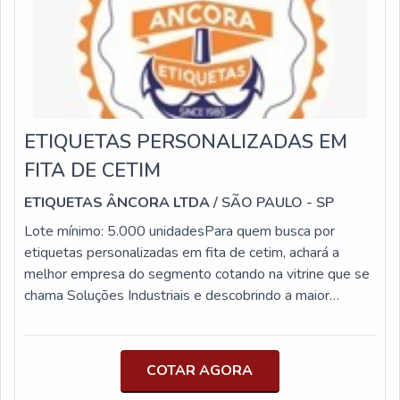
fita de papel gomado e filme stretch com ótima
qualidade e proteção.Se diferenciando dentro de seu
segmento, a empresa consegue também proporcionar
um atendimento cuidadoso e que busca a satisfação do
cliente. A APS Fitas é uma empresa que tem feito a
diferença no mercado pela idoneidade em tudo que faz,
garantindo uma entrega de excelência de ponta a ponta.
ETIQUETAS PERSONALIZADAS EM
FITA DE CETIM
ETIQUETAS ÂNCORA LTDA
/ SÃO PAULO - SP
Lote mínimo: 5.000 unidadesPara quem busca por
etiquetas personalizadas em fita de cetim, achará a
melhor empresa do segmento cotando na vitrine que se
chama Soluções Industriais e descobrindo a maior
referência no mercado no segmento.Quando a temática é
etiquetas personalizadas em fita de cetim, com a
Etiquetas Âncora poderá encontrar precisão com os mais
COTAR AGORA
variados tipos de etiquetas, fatores que contribuem para