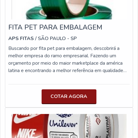
FITA PET PARA EMBALAGEM
APS FITAS
/ SÃO PAULO - SP
Buscando por fita pet para embalagem, descobrirá a
melhor empresa do ramo empresarial. Fazendo um
orçamento por meio do maior marketplace da américa
latina e encontrando a melhor referência em qualidade
do mercado.Quando a questão é fita pet, com a APS
Fitas alcançará excelente custo-benefício com soluções
para questões relativas a unitização, fechamento de
COTAR AGORA
paletes e segurança.UM POUCO MAIS SOBRE FITA
PET PARA EMBALAGEMHá muitas maneiras eficientes
de demonstrar competência e excelência em sua área de
atuação. A APS Fitas foca sua energia em produzir um
estrutura para os parceiros com: Escritório de alta
qualidade onde são realizadas as atividades;