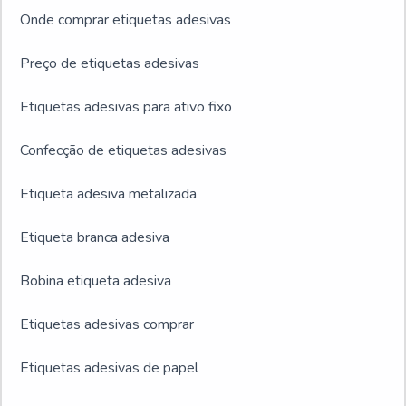
Onde comprar etiquetas adesivas
clientes, oferece itens variados como Etiquetas
personalizadas e Etiqueta com código de barras com
Preço de etiquetas adesivas
ótima qualidade e precisão.Para uma maior satisfação
dos clientes, a empresa busca investir nos melhores
Etiquetas adesivas para ativo fixo
profissionais do mercado, e em instalações modernas,
garantindo assim, a sua confiança e boa cotação no
Confecção de etiquetas adesivas
mercado. Etiquetas âncora, empresa que tem
despontado no segmento pela seriedade e qualidade
Etiqueta adesiva metalizada
que garante uma entrega de excelência de ponta a ponta
Etiqueta branca adesiva
Bobina etiqueta adesiva
Etiquetas adesivas comprar
Etiquetas adesivas de papel