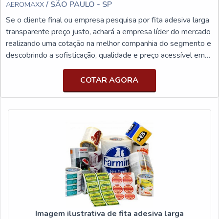
/ SÃO PAULO - SP
AEROMAXX
Se o cliente final ou empresa pesquisa por fita adesiva larga
transparente preço justo, achará a empresa líder do mercado
realizando uma cotação na melhor companhia do segmento e
descobrindo a sofisticação, qualidade e preço acessível em
um só lugar.MAIS SOBRE A FITA ADESIVA LARGA
TRANSPARENTE PREÇO ACESSÍVELSe alguém quer
COTAR AGORA
achar fita adesiva larga transparente preço justo em uma
empresa inovadora, chega até a Aeromaxx. A empresa
trabalh...
Imagem ilustrativa de fita adesiva larga