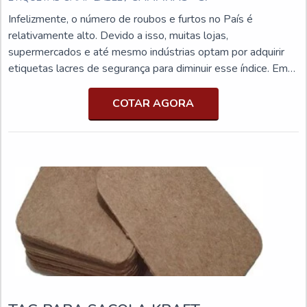
Infelizmente, o número de roubos e furtos no País é
relativamente alto. Devido a isso, muitas lojas,
supermercados e até mesmo indústrias optam por adquirir
etiquetas lacres de segurança para diminuir esse índice. Em
suma, o acessório garante máxima segurança e
inviolabilidade na entrega. OS PRINCIPAIS MODELOS DO
COTAR AGORA
PRODUTOAlém do que já foi citado anteriormente, a
utilização da identificação ainda permite mais seriedade e
qualidade, visto que garante para o cliente que a mercadoria
não foi violada ou sofreu qualquer modificação ou adulteração
desde sua fabricação. Atualmente, existem diversos
modelos do produto, tais como: Lacres com picotes
especiais;Lacres compostos por materiais destrutíveis como
PE delaminável e casca de ovo;Lacres de segurança de
materiais especiais capazes de revelar as expressões
ocultas: “void”, “violado” ou “open” quando
rompidos.Independentemente do escolhido, é comum que
eles sejam completamente destrutíveis após o rompimento,