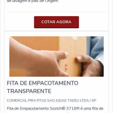
de lavagem e país de Origem.
em tudo que faz, onde comprova sua essência de trazer
o melhor aos clientes no mercado.
COTAR AGORA
FITA DE EMPACOTAMENTO
TRANSPARENTE
COMERCIAL PIRA FITAS SAO JUDAS TADEU LTDA / SP
Fita de Empacotamento Scotch® 371BR é uma fita de