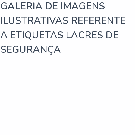
GALERIA DE IMAGENS
Rótulos adesivos para indústria de bebidas
ILUSTRATIVAS REFERENTE
Empresa fabricante de rótulos
A ETIQUETAS LACRES DE
Fabricantes de rótulos adesivos
SEGURANÇA
Empresas de rótulos adesivos
Fabricantes de rótulos
Venda de rótulos personalizados
Fabricantes de rótulos adesivos sp
Fabrica de rótulos e etiquetas sp
Rótulos adesivos para caixas