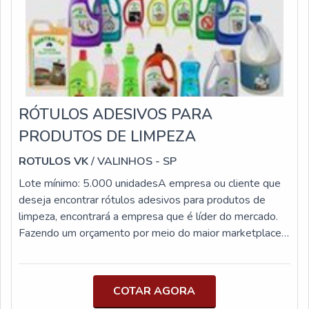
por ser uma empresa comprometida com seus serviços e
que preza pela segurança, qualificações possíveis pelo fato
de possuir escritório de alta qualidade onde são realizadas as
atividades e equipamentos de última geração.Tudo isso,
somado à performance de uma equipe multidisciplinar de
consultores associados e alta qualidade, fecha o ciclo de
entrega com excelência para toda a carteira de clientes....
RÓTULOS ADESIVOS PARA
PRODUTOS DE LIMPEZA
ROTULOS VK
/ VALINHOS - SP
Lote mínimo: 5.000 unidadesA empresa ou cliente que
deseja encontrar rótulos adesivos para produtos de
limpeza, encontrará a empresa que é líder do mercado.
Fazendo um orçamento por meio do maior marketplace
da América Latina, o cliente acaba conhecendo a líder do
segmento. Com os profissionais da Rótulo VK irá
encontrar precisão com assessoria técnica
COTAR AGORA
especializada.O PRODUTO GARANTE UMA SÉRIE DE