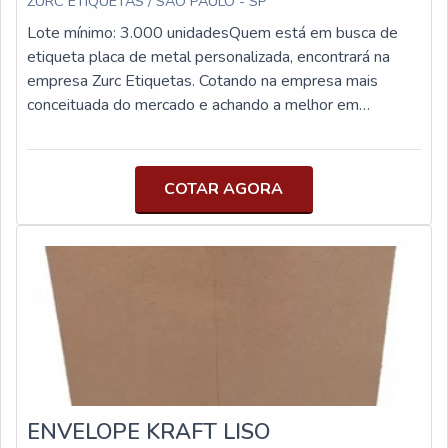
ZURC ETIQUETAS / SÃO PAULO - SP
Lote mínimo: 3.000 unidadesQuem está em busca de
etiqueta placa de metal personalizada, encontrará na
empresa Zurc Etiquetas. Cotando na empresa mais
conceituada do mercado e achando a melhor em
qualidade e custo benefício.DETALHES SOBRE
ETIQUETA PLACA DE METAL
PERSONALIZADAQuem pesquisa na internet por
COTAR AGORA
etiqueta placa de metal personalizada em uma empresa
que preza pela segurança, descobre o site da Zurc
Etiquetas. Disponibilizando para os clientes etiqueta de
zetex e botão para costura, focando em tecnologia e
desenvolvimento no que gera resultado ao cliente.Ainda
focando na qualidade em etiqueta placa de metal
personalizada, na essência da empresa, a mesma deve
prezar pelos produtos e serviços com ótima qualidade e
precisão, detalhes primordiais que são deixados de lado
por muitas empresas que não focam na fidelização do
ENVELOPE KRAFT LISO
cliente.É importante lembrar que o produto deve sempre