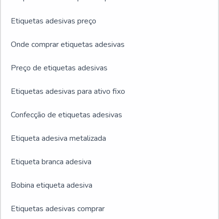
americano kraft e sacola para lanche delivery.É uma
Etiquetas adesivas preço
empresa inovadora e comprometida com seus serviços,
padrões possíveis por contar com escritório de alta
Onde comprar etiquetas adesivas
qualidade onde são realizadas as atividades e logística
planejada para entregas em curto prazo.Esses fatores,
Preço de etiquetas adesivas
somados a um time multidisciplinar de consultores
associados e profissionais qualificados, garantem uma
Etiquetas adesivas para ativo fixo
entrega de excelência de ponta a ponta.
Confecção de etiquetas adesivas
Etiqueta adesiva metalizada
Etiqueta branca adesiva
Bobina etiqueta adesiva
Etiquetas adesivas comprar