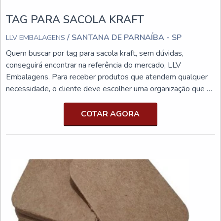
TAG PARA SACOLA KRAFT
/ SANTANA DE PARNAÍBA - SP
LLV EMBALAGENS
Quem buscar por tag para sacola kraft, sem dúvidas,
conseguirá encontrar na referência do mercado, LLV
Embalagens. Para receber produtos que atendem qualquer
necessidade, o cliente deve escolher uma organização que se
destaque por um bom suporte pré-venda e tenha ampla
experiência no ramo.Quando a procura é por tag para sacola
COTAR AGORA
kraft, com os profissionais da LLV Embalagens o cliente
encontrará proteção e diversas opções de pagamento
disponíveis.MAIS INFORMAÇÕES SOBRE TAG PARA
SACOLA KRAFTA LLV Embalagens objetiva sua energia em
criar para cada cliente uma estrutura com escritório de alta
qualidade onde são realizadas as atividades e equipamentos
de última geração, tudo isso para que se tenha tag para
sacola kraft com precisão.Há muitas maneiras eficientes de
uma companhia demonstrar competência, excelência e