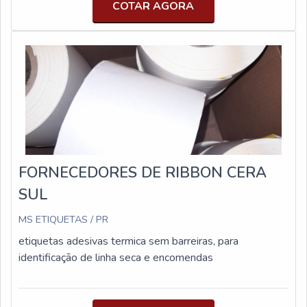
COTAR AGORA
total do rolo maximizam a produtividade e reduz
desperdícios. Reduzir a necessidade de retrabalho alivia
o impacto da escassez de mão de obra e pode oferecer
melhorias em seus custos operacionais. Uma solução de
fechamento correta previne adulterações e roubos,
garantindo a integridade do seu produto desde o seu
processo de empacotamento até a entrega.
FORNECEDORES DE RIBBON CERA
SUL
MS ETIQUETAS / PR
etiquetas adesivas termica sem barreiras, para
identificação de linha seca e encomendas