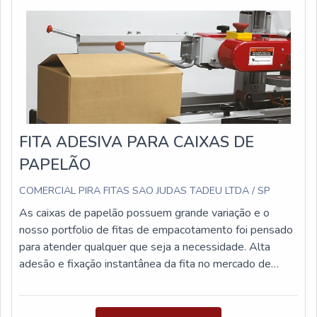
kraft lisa. São opções variadas que a empresa oferece, como
jogo americano kraft e envelope para dízimo.É reconhecida
por ser uma empresa comprometida com seus serviços e
que preza pela segurança, qualificações possíveis pelo fato
de possuir escritório de alta qualidade onde são realizadas as
atividades e equipamentos de última geração.Tudo isso,
somado à performance de uma equipe multidisciplinar de
consultores associados e alta qualidade, fecha o ciclo de
entrega com excelência para toda a carteira de clientes....
FITA ADESIVA PARA CAIXAS DE
PAPELÃO
COMERCIAL PIRA FITAS SAO JUDAS TADEU LTDA / SP
As caixas de papelão possuem grande variação e o
nosso portfolio de fitas de empacotamento foi pensado
para atender qualquer que seja a necessidade. Alta
adesão e fixação instantânea da fita no mercado de
papelão ondulado que vive em constante mudança,
ajudam a garantir a segurança do fechamento da sua
embalagem. Um fechamento consistente e a utilização