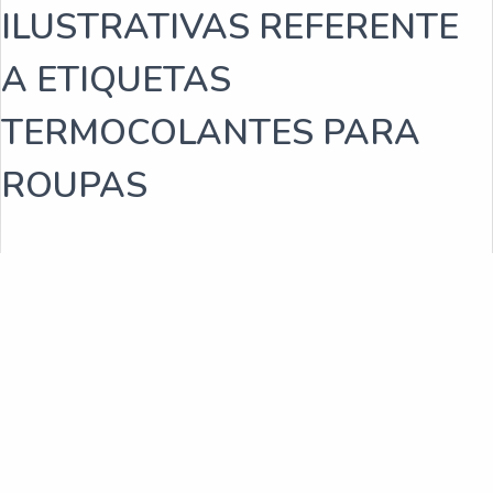
ILUSTRATIVAS REFERENTE
Empresa fabricante de rótulos
A ETIQUETAS
Fabricantes de rótulos adesivos
TERMOCOLANTES PARA
Empresas de rótulos adesivos
ROUPAS
Fabricantes de rótulos
Venda de rótulos personalizados
Fabricantes de rótulos adesivos sp
Fabrica de rótulos e etiquetas sp
Rótulos adesivos para caixas
Comprar ribbon cera