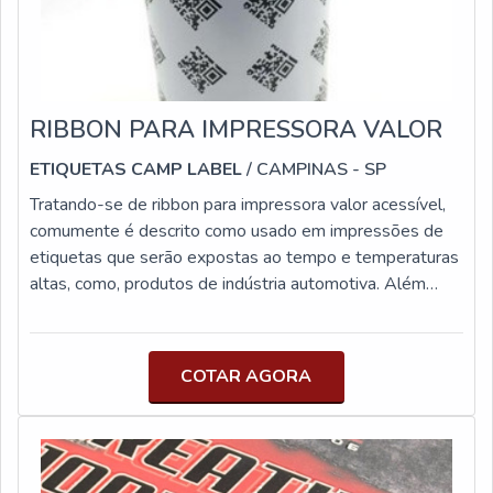
RIBBON PARA IMPRESSORA VALOR
ETIQUETAS CAMP LABEL
/ CAMPINAS - SP
Tratando-se de ribbon para impressora valor acessível,
comumente é descrito como usado em impressões de
etiquetas que serão expostas ao tempo e temperaturas
altas, como, produtos de indústria automotiva. Além
disso, a empresa conta com profissionais qualificados e
experientes, o empreendimento entende a necessidade
de cada cliente, buscando a satisfação e confiança.MAIS
COTAR AGORA
DETALHES IMPORTANTES SOBRE O
PRODUTOProduzido em cera, resina ou misto onde, tem
como objetivo na utilização, deslizar no suporte e em
contato com o calor cabeça de impressão imprime