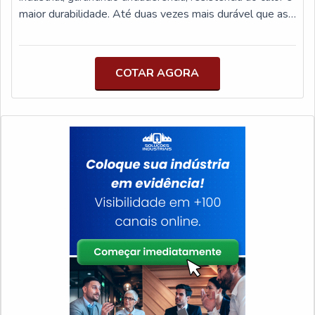
objetivo é disponibilizar sempre a melhor opção para o
maior durabilidade. Até duas vezes mais durável que as
cliente final. A equipe é formada por profissionais com
fitas teflon convencionais, gera redução do tempo de
vasta experiência na área de atuação que terão grande
setup, economia de energia, selagem uniforme, fácil
satisfação em melhor atender.QUALIDADE
limpeza e maior produtividade! Combinando a baixa
COTAR AGORA
COMPROVADA NO SEGMENTOSomente na Etiquetas
fricção do Teflon com a resistência mecânica do bronze, é
Ãncora tem o que há de melhor no ramo de fabricação
ideal para seladoras, prensas e máquinas de embalagem
de etiquetas. A empresa oferece opções como
contínua e intermitente. Proporciona excelente
etiquetas bordadas e etiquetas adesivas sem impressão
desempenho em altas temperaturas e contato direto
com ótima qualidade e precisão.Se diferenciando dentro
com resistências, reduzindo o desgaste e aumentando a
de seu segmento, a empresa consegue também
eficiência do processo.
proporcionar um atendimento cuidadoso e que busca a
satisfação do cliente. A Etiquetas Âncora é uma
empresa que tem sido apontada de forma positiva no
segmento pela seriedade e qualidade, que garantem a
melhor experiência para parceiros novos e
antigos.Aproveite a visita para acessar o nosso site e
saber mais sobre a empresa, nossos serviços e
produtos. Se preferir, entre em contato com um dos
nossos consultores e solicite um orçamento!