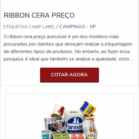
RIBBON CERA PREÇO
/ CAMPINAS - SP
ETIQUETAS CAMP LABEL
O ribbon cera preço acessível é um dos modelos mais
procurados por clientes que desejam realizar a etiquetagem
de diferentes tipos de produtos. No entanto, ao fazer essa
pesquisa, é ideal que também se analise a qualidade, visto
que é essa a variável que garantirá um ótima aquisição a
curtos, médios e longos prazos. INFORMAÇÕES
COTAR AGORA
DETALHADAS SOBRE O PRODUTONormalmente utilizada
para realizar a impressão de código de barras, dados e outras
informações que requerem extrema precisão, o ribbon de
cera é uma fita de poliéster empregada em impressoras
térmicas, sendo ideais para processos de alta velocidade e
grandes tiragens. Devido a alta eficiência do modelo, muitas
pessoas pensam que o ribbon possui um alto valor para
aquisição, mas na prática isso não acontece. Isso porque o