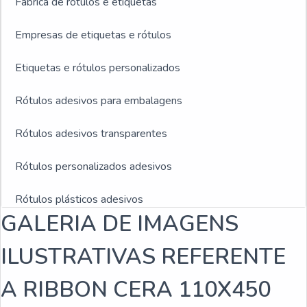
Fabrica de rótulos e etiquetas
Empresas de etiquetas e rótulos
Etiquetas e rótulos personalizados
Rótulos adesivos para embalagens
Rótulos adesivos transparentes
Rótulos personalizados adesivos
Rótulos plásticos adesivos
GALERIA DE IMAGENS
Rótulos adesivos e etiquetas
ILUSTRATIVAS REFERENTE
Rótulos adesivos para indústria de bebidas
A RIBBON CERA 110X450
Empresa fabricante de rótulos