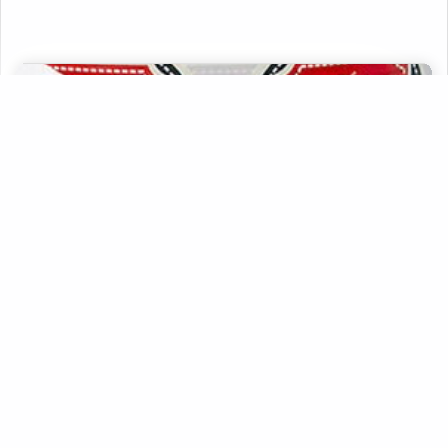
Fabricantes de rótulos adesivos
Empresas de rótulos adesivos
Fabricantes de rótulos
Venda de rótulos personalizados
Fabricantes de rótulos adesivos sp
Fabrica de rótulos e etiquetas sp
Etiquetas de logística
Rótulos adesivos para caixas
Comprar ribbon cera
Estas imagens foram obtidas de bancos de imagens públicas e
disponível livremente na internet
Comprar ribbon de resina