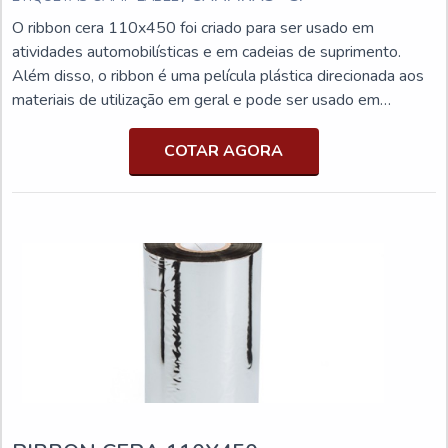
O ribbon cera 110x450 foi criado para ser usado em
atividades automobilísticas e em cadeias de suprimento.
Além disso, o ribbon é uma película plástica direcionada aos
materiais de utilização em geral e pode ser usado em
diferentes tamanhos de impressoras.MAIS INFORMAÇÕES
RELEVANTES SOBRE O PRODUTOO ribbon cera conta
COTAR AGORA
com características específicas do material e, normalmente,
pode ser utilizado em diferentes tipos de papéis e filmes.
Podendo ser impresso em alta velocidade, o ribbon cera
possui um custo baixo. Além disso, pode chamar a atenção
dos usuários, já que:Não necessita da alta temperatura para
ser usado;Desgaste da cabeça de impressão é menor em
relação aos outros produtos;Consequentemente, a
durabilidade do ribbon cera é superior.Por não possuir tanta
resistência a atrito, temperatura, lavagem industrial e
produtos químicos, o uso de ribbon cera deve ser feito em
peças que não fazem relação com esses fatores. Na maioria
das vezes, o ribbon cera é indicado para uso em etiquetas