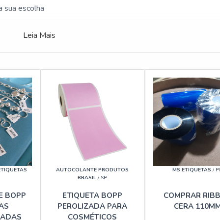
a sua escolha
Leia Mais
ETIQUETAS
AUTOCOLANTE PRODUTOS
MS ETIQUETAS
/ P
R
BRASIL
/ SP
E BOPP
ETIQUETA BOPP
COMPRAR RIB
IAS
PEROLIZADA PARA
CERA 110M
ZADAS
COSMÉTICOS