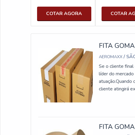
COTAR AGORA
COTAR A
FITA GOM
/ SÃ
AEROMAXX
Se o cliente fin
líder do mercado
atuação.Quando o
cliente atingirá 
pequenos loji
Aeromaxx canaliza
FITA GOMA