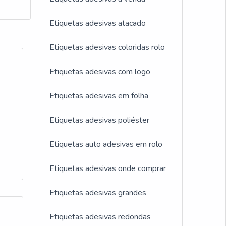
anos
Etiquetas adesivas atacado
ica
dades
izar
 de
Etiquetas adesivas coloridas rolo
, os
a de
 e
Etiquetas adesivas com logo
 e
ntato
Etiquetas adesivas em folha
até o
Etiquetas adesivas poliéster
ção
Etiquetas auto adesivas em rolo
os
Etiquetas adesivas onde comprar
m o
es de
Etiquetas adesivas grandes
s
para
Etiquetas adesivas redondas
mente