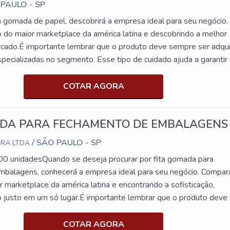
 PAULO - SP
a gomada de papel, descobrirá a empresa ideal para seu negócio.
 do maior marketplace da américa latina e descobrindo a melhor
rcado.É importante lembrar que o produto deve sempre ser adqui
ecializadas no segmento. Esse tipo de cuidado ajuda a garantir
ilidade dos materiais, além de evitar prejuízos com substituições
odutos ineficazes. Assim, é possível poupar gastos
COTAR AGORA
s.ALGUNS DETALHES SOBRE FITA GOMADA DE PAPELQuem e
a gomada de papel em uma empresa comprometida com os serviç
ADA PARA FECHAMENTO DE EMBALAGENS
itas. Disponibilizando para os clientes fita de papel gomado e f
ndo o que há de melhor em tecnologia ao cliente.Sem perder o fo
/ SÃO PAULO - SP
ORA LTDA
pel, mais do que visar apenas lucratividade, deve oferecer prod
00 unidadesQuando se deseja procurar por fita gomada para
enham ótima qualidade e proteção, detalhes que passam
mbalagens, conhecerá a empresa ideal para seu negócio. Compa
podem gerar prejuízo futuros para os clientes.Existem muitas fo
 marketplace da américa latina e encontrando a sofisticação,
monstrar conhecimento e autoridade em sua área de atuação. Po
o justo em um só lugar.É importante lembrar que o produto deve 
staque quando procurar por fita gomada de papel: Comprometid
presas especializadas no segmento. Esse tipo de cuidado ajuda 
ponsável; Altamente qualificada; Inovadora; Segura. DIFERENCI
ade e durabilidade dos materiais, além de evitar prejuízos com
COTAR AGORA
 ORGANIZAÇÃOSomente na APS Fitas tem o que há de mel