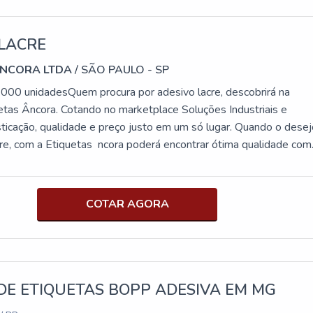
 LACRE
ÂNCORA LTDA
/ SÃO PAULO - SP
.000 unidadesQuem procura por adesivo lacre, descobrirá na
tas Âncora. Cotando no marketplace Soluções Industriais e
sticação, qualidade e preço justo em um só lugar. Quando o desej
cre, com a Etiquetas ncora poderá encontrar ótima qualidade com
os produtos.MAIS DETALHES INTERESSANTES SOBRE ADESI
s maneiras eficientes de demonstrar competência e excelência
uação. A Etiquetas Âncora foca sua energia em proporcionar aos
COTAR AGORA
trutura com: Tecnologia de ponta; Escritório de alta qualidade
zadas as atividades; Equipamentos de última geração. Tudo
esivo tipo lacre com proteção. Discorrendo ainda sobre adesivo
 ter a exatidão em orçar com empresas que prezam por produtos
enham ótima qualidade e proteção, pontos importantes que ficam
DE ETIQUETAS BOPP ADESIVA EM MG
amento de empresas que visam apenas o lucro, deixando a deseja