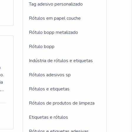
or
Tag adesivo personalizado
Rótulos em papel couche
Rótulo bopp metalizado
ca
Rótulo bopp
Indústria de rótulos e etiquetas
m
te
o.
Rótulos adesivos sp
ia
Rótulos e etiquetas
l
!
Rótulos de produtos de limpeza
,
Etiquetas e rótulos
a
Rótulos e etiquetas adesivas