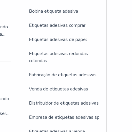
Bobina etiqueta adesiva
Etiquetas adesivas comprar
rido
 a
Etiquetas adesivas de papel
Etiquetas adesivas redondas
stá
coloridas
os,
ilme
Fabricação de etiquetas adesivas
co em
utos
Venda de etiquetas adesivas
rando
rmas
Distribuidor de etiquetas adesivas
r que
ser
a com
Empresa de etiquetas adesivas sp
a
AIS
hor
Etiquetas adesivas a venda