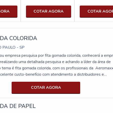
GORA
COTAR AGORA
COTAR AGO
ADA COLORIDA
O PAULO - SP
al ou empresa pesquisa por fita gomada colorida, conhecerá a emp
 realizando uma detalhada pesquisa e achando a líder da área de
 tema é fita gomada colorida, com os profissionais da Aeromax
excelente custo-benefício com atendimento a distribuidores e
stas.MAIS DETALHES SOBRE A FITA GOMADA COLORIDAA
 sua energia em oferecer aos cliente...
COTAR AGORA
DA DE PAPEL