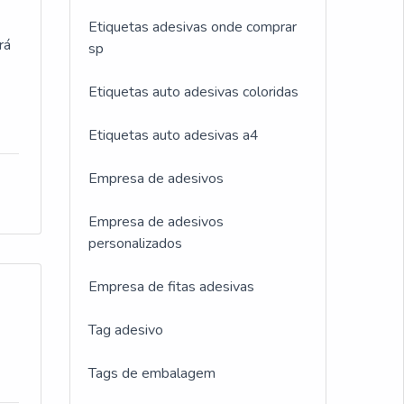
tas
Etiquetas adesivas onde comprar
rá
sp
ótulo
Etiquetas auto adesivas coloridas
ura
Etiquetas auto adesivas a4
 uma
a
r
Empresa de adesivos
nte o
Empresa de adesivos
e
personalizados
co
Empresa de fitas adesivas
de
Tag adesivo
do
Tags de embalagem
s