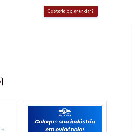
Gostaria de anunciar?
a
com