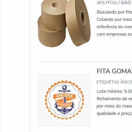
/ SÃO
APS FITAS
Buscando por fit
Cotando por meio
referência do me
com empresas esp
qualidade e durab
frequentes de pr
desnecessário
à procura de fit
FITA GOM
encontra na APS F
stretch, oferece
ETIQUETAS ÂNC
fita gomada de pa
Lote mínimo: 5.0
e serviços que t
fechamento de e
despercebidos e 
por meio do maior
diferentes de de
qualidade e preç
a APS Fitas é de
adquirido com em
os serviços; Res
garantir a qualid
PERTINENTES DA