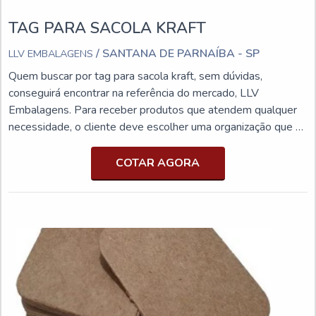
TAG PARA SACOLA KRAFT
/ SANTANA DE PARNAÍBA - SP
LLV EMBALAGENS
Quem buscar por tag para sacola kraft, sem dúvidas,
conseguirá encontrar na referência do mercado, LLV
Embalagens. Para receber produtos que atendem qualquer
necessidade, o cliente deve escolher uma organização que se
destaque por um bom suporte pré-venda e tenha ampla
experiência no ramo.Quando a procura é por tag para sacola
COTAR AGORA
kraft, com os profissionais da LLV Embalagens o cliente
encontrará proteção e diversas opções de pagamento
disponíveis.MAIS INFORMAÇÕES SOBRE TAG PARA
SACOLA KRAFTA LLV Embalagens objetiva sua energia em
criar para cada cliente uma estrutura com escritório de alta
qualidade onde são realizadas as atividades e equipamentos
de última geração, tudo isso para que se tenha tag para
sacola kraft com precisão.Há muitas maneiras eficientes de
uma companhia demonstrar competência, excelência e