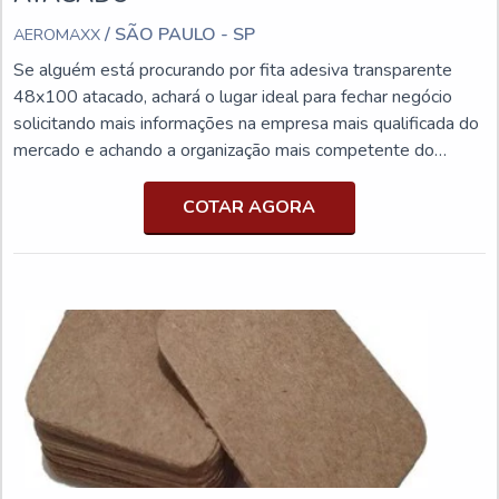
/ SÃO PAULO - SP
AEROMAXX
Se alguém está procurando por fita adesiva transparente
48x100 atacado, achará o lugar ideal para fechar negócio
solicitando mais informações na empresa mais qualificada do
mercado e achando a organização mais competente do
ramo.MAIS DETALHES SOBRE A FITA ADESIVA
TRANSPARENTE 48X100 ATACADOQuem procura por fita
COTAR AGORA
adesiva transparente 48x100 atacado em uma empresa
altamente qualificada, descobre o site da Aeromaxx. A
empresa trabalha com f...