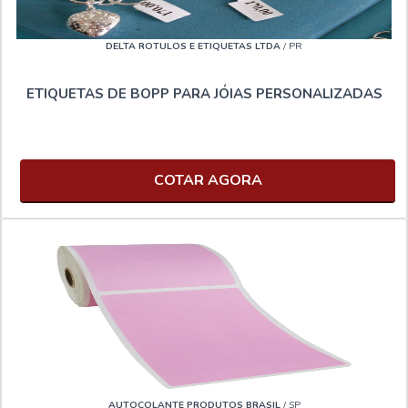
TRANSPARENTE 48X100
DELTA ROTULOS E ETIQUETAS LTDA
/ PR
Não perca mais tempo! Solicite agora um orçamento
personalizado e descubra como nossa fita adesiva
ETIQUETAS DE BOPP PARA JÓIAS PERSONALIZADAS
transparente 48x100 pode melhorar a eficiência e a
qualidade de suas operações de vedação.
COTAR AGORA
AUTOCOLANTE PRODUTOS BRASIL
/ SP