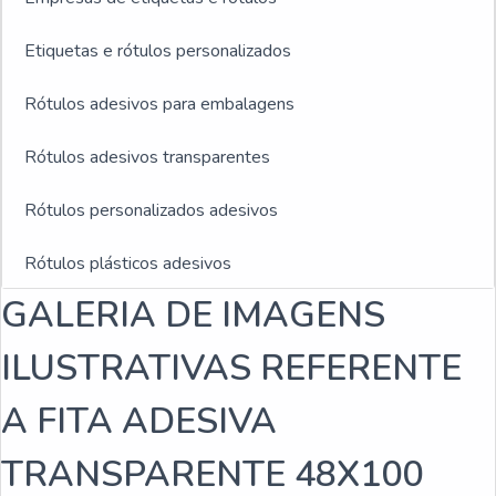
Etiquetas e rótulos personalizados
Rótulos adesivos para embalagens
Rótulos adesivos transparentes
Rótulos personalizados adesivos
Rótulos plásticos adesivos
GALERIA DE IMAGENS
Rótulos adesivos e etiquetas
ILUSTRATIVAS REFERENTE
Rótulos adesivos para indústria de bebidas
A FITA ADESIVA
Empresa fabricante de rótulos
TRANSPARENTE 48X100
Fabricantes de rótulos adesivos