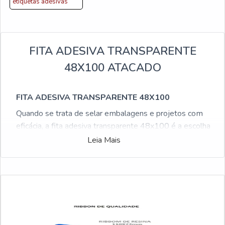
etiquetas adesivas
FITA ADESIVA TRANSPARENTE
48X100 ATACADO
FITA ADESIVA TRANSPARENTE 48X100
Quando se trata de selar embalagens e projetos com
eficácia, a fita adesiva transparente 48x100 é a escolha
ideal. Com sua generosa largura de 48mm e um
Leia Mais
comprimento de 100 metros, essa fita oferece a
cobertura perfeita para suas necessidades de vedação.
POR QUE OPTAR PELA NOSSA FITA ADESIVA
TRANSPARENTE 48X100?
Cobertura Generosa:
Com uma largura de
48mm, nossa fita adesiva transparente oferece uma