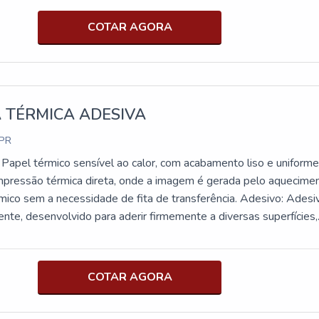
é uma fita de embalagem de filme de polipropileno de grau
,8 mil com um adesivo de borracha sintética que oferece consistên
COTAR AGORA
a aumentar a produtividade e melhorar o custo unitário. Ele é
cificamente para flexibilidade e conformabilidade sob estresse e
cações industriais gerais. É fácil desenrolar e dispensar com
manuais ou os seladores de caixas 3M-Matic™. Esta fita resiste
de, produtos químicos e arranhões para um desempenho duradou
 TÉRMICA ADESIVA
 PR
 Papel térmico sensível ao calor, com acabamento liso e uniforme
impressão térmica direta, onde a imagem é gerada pelo aquecime
rmico sem a necessidade de fita de transferência. Adesivo: Adesi
ente, desenvolvido para aderir firmemente a diversas superfícies,
, plástico e metal. Impressão térmica direta, onde a imagem é
uecimento do material térmico sem a necessidade de fita de
COTAR AGORA