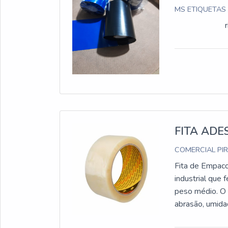
MS ETIQUETAS 
FITA ADE
COMERCIAL PIR
Fita de Empac
industrial que
peso médio. O s
abrasão, umida
bordas e em superfíc