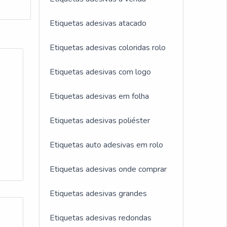
com o
o
e
m
Etiquetas adesivas atacado
eito
s
so,
utos
Etiquetas adesivas coloridas rolo
Sendo
ue
setor
Etiquetas adesivas com logo
os
os,
o um
Etiquetas adesivas em folha
Etiquetas adesivas poliéster
Etiquetas auto adesivas em rolo
a
Etiquetas adesivas onde comprar
 de
ra e
Etiquetas adesivas grandes
Etiquetas adesivas redondas