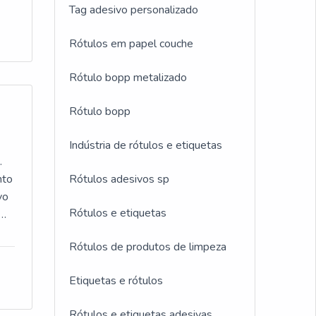
Tag adesivo personalizado
cia
Rótulos em papel couche
 é
Rótulo bopp metalizado
 à
ro.
Rótulo bopp
Indústria de rótulos e etiquetas
.
nto
Rótulos adesivos sp
vo
Rótulos e etiquetas
Rótulos de produtos de limpeza
Etiquetas e rótulos
Rótulos e etiquetas adesivas