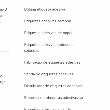
ores
Bobina etiqueta adesiva
que é
a
 a
Etiquetas adesivas comprar
om
zos
Etiquetas adesivas de papel
presa
 como
.A
Etiquetas adesivas redondas
s
ores
coloridas
em as
rma
Fabricação de etiquetas adesivas
conta
mo
Venda de etiquetas adesivas
ue
em
uma
tor
o que
Distribuidor de etiquetas adesivas
Empresa de etiquetas adesivas sp
o
 o
Etiquetas adesivas a venda