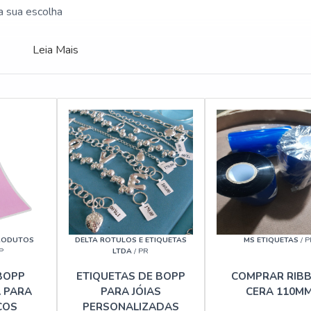
a sua escolha
Leia Mais
RODUTOS
DELTA ROTULOS E ETIQUETAS
MS ETIQUETAS
/ P
P
LTDA
/ PR
BOPP
ETIQUETAS DE BOPP
COMPRAR RIB
 PARA
PARA JÓIAS
CERA 110M
COS
PERSONALIZADAS