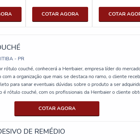
GORA
COTAR AGORA
COTAR AGO
OUCHÉ
ITIBA - PR
r rótulo couché, conhecerá a Herrbaier, empresa líder do mercad
o com a organização que mais se destaca no ramo, o cliente rece
eto para sanar eventuais dúvidas sobre o produto a ser adquirid
é rótulo couché, com os profissionais da Herrbaier o cliente obt
prometimento com o resultado final.DETALHES SOBRE RÓTULO
r objetiva seus recursos em produzir uma estrutura para os
COTAR AGORA
ritório de alta qualidade onde são realizadas as atividades e
última geração, tudo pensando em rótulo couché com precisão.
ESIVO DE REMÉDIO
eficientes de uma companhia demonstrar competência, excelênci
área de atuação. A Herrbaier se mostra referência por ter: