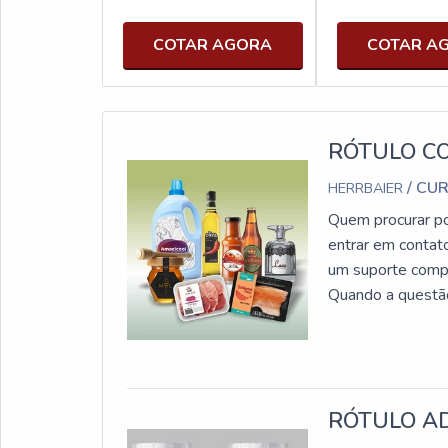
COTAR AGORA
COTAR A
RÓTULO C
/ CUR
HERRBAIER
Quem procurar po
entrar em contat
um suporte compl
Quando a questão 
proteção e com
COUCHEA Herrbaie
parceiros com esc
equipamentos de 
RÓTULO AD
muitas maneiras 
destaque em sua 