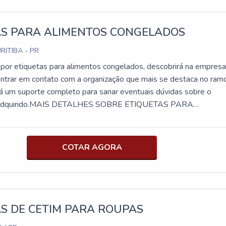
AS PARA ALIMENTOS CONGELADOS
RITIBA - PR
por etiquetas para alimentos congelados, descobrirá na empres
entrar em contato com a organização que mais se destaca no ramo
rá um suporte completo para sanar eventuais dúvidas sobre o
r adquirido.MAIS DETALHES SOBRE ETIQUETAS PARA
NGELADOSSe alguém pesquisar etiquetas para alimentos
uma empresa responsável, encontra na internet a Herrbaier. A
alha com etiqueta térmica adesiva e etiqueta para congelados,
COTAR AGORA
nologia e desenvolvimento no que gera resultado.Sem perder o
tas para alimentos congelados, mais do que visar apenas
 deve oferecer produtos e serviços que tenham ótima qualidade e
alhes que passam despercebidos em outras companhias e podem
s futuros para os clientes.É importante lembrar que o produto dev
S DE CETIM PARA ROUPAS
uirido com companhias especializadas no segmento. Esse tipo d