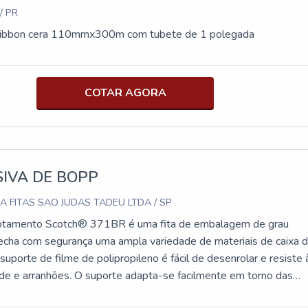
/ PR
ribbon cera 110mmx300m com tubete de 1 polegada
COTAR AGORA
SIVA DE BOPP
A FITAS SAO JUDAS TADEU LTDA / SP
otamento Scotch® 371BR é uma fita de embalagem de grau
 fecha com segurança uma ampla variedade de materiais de caixa 
uporte de filme de polipropileno é fácil de desenrolar e resiste 
de e arranhões. O suporte adapta-se facilmente em torno das
ies ásperas para uma vedação firme. Fita de Empacotamento