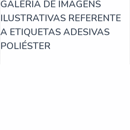
GALERIA DE IMAGENS
Rótulos adesivos para indústria de bebidas
ILUSTRATIVAS REFERENTE
Empresa fabricante de rótulos
A ETIQUETAS ADESIVAS
Fabricantes de rótulos adesivos
POLIÉSTER
Empresas de rótulos adesivos
Fabricantes de rótulos
Venda de rótulos personalizados
Fabricantes de rótulos adesivos sp
Fabrica de rótulos e etiquetas sp
Rótulos adesivos para caixas