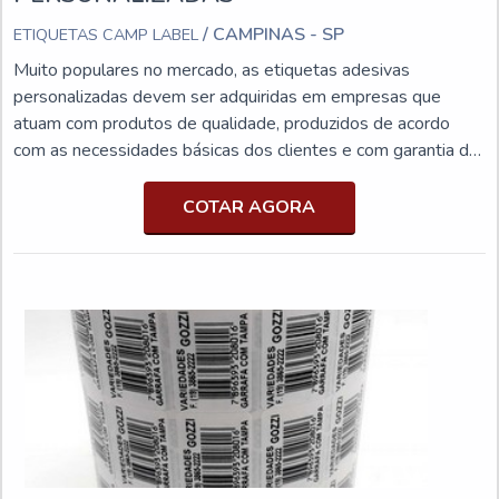
/ CAMPINAS - SP
ETIQUETAS CAMP LABEL
Muito populares no mercado, as etiquetas adesivas
personalizadas devem ser adquiridas em empresas que
atuam com produtos de qualidade, produzidos de acordo
com as necessidades básicas dos clientes e com garantia de
resistência e durabilidade. Nesse cenário, é possível imprimir
no acessório as seguintes informações:Lote;Preço;Data de
COTAR AGORA
validade;Código de barras;Especificações do
produto;Informações sobre o armazenamento;Entre outras
variáveis.MAIS DETALHES SOBRE A AQUISIÇÃO DO
PRODUTONão limitando sua atuação ao setor alimentício, as
etiquetas adesivas podem atuar como selos de embalagens,
rótulos, bem como auxiliando na organização e logística da
comercialização dos produtos. Devido a isso, elas são
produzidas sob encomenda, podendo apresentar cortes,
formatos e personalizações diversas.É indispensável citar
que as etiquetas ajudam a reforçar o nome e a presença da
marca no setor que atua, principalmente quando a logomarca