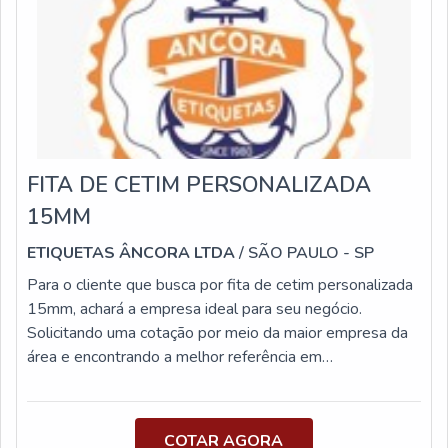
contato com a Etiquetas Camp Label e descubra as
vantagens da aquisição!
FITA DE CETIM PERSONALIZADA
15MM
ETIQUETAS ÂNCORA LTDA
/ SÃO PAULO - SP
Para o cliente que busca por fita de cetim personalizada
15mm, achará a empresa ideal para seu negócio.
Solicitando uma cotação por meio da maior empresa da
área e encontrando a melhor referência em
qualidade.ALGUNS DETALHES SOBRE FITA DE CETIM
PERSONALIZADA 15MMQuem quer achar fita de
cetim personalizada 15mm acha o site da Etiquetas
COTAR AGORA