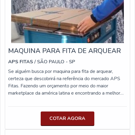
de cada cliente. Também foram investidos valores
consideráveis em instalações de qualidade, aumentando a
eficiência da marca.A LLV Embalagens é uma empresa que
tem se destacado da concorrência pela idoneidade em tudo
que faz, o que garante uma entrega de excelência de ponta a
ponta....
MAQUINA PARA FITA DE ARQUEAR
APS FITAS
/ SÃO PAULO - SP
Se alguém busca por maquina para fita de arquear,
certeza que descobrirá na referência do mercado APS
Fitas. Fazendo um orçamento por meio do maior
marketplace da américa latina e encontrando a melhor
referência em qualidade do mercado.DIFERENCIAIS
IMPORTANTES DE MAQUINA PARA FITA DE
ARQUEARQuem precisa de maquina para fita em uma
COTAR AGORA
empresa altamente qualificada, se depara com a APS
Fitas. A empresa atua com fitas adesivas e filme stretch,