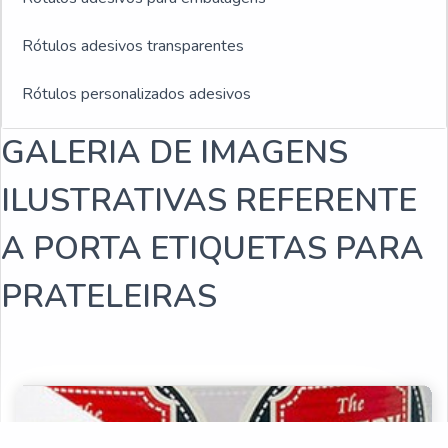
Rótulos adesivos transparentes
Rótulos personalizados adesivos
GALERIA DE IMAGENS
Rótulos plásticos adesivos
ILUSTRATIVAS REFERENTE
Rótulos adesivos e etiquetas
A PORTA ETIQUETAS PARA
Rótulos adesivos para indústria de bebidas
PRATELEIRAS
Empresa fabricante de rótulos
Fabricantes de rótulos adesivos
Empresas de rótulos adesivos
Fabricantes de rótulos