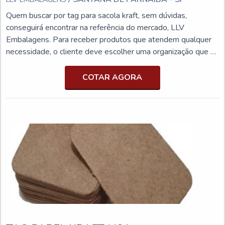
Quem buscar por tag para sacola kraft, sem dúvidas,
conseguirá encontrar na referência do mercado, LLV
Embalagens. Para receber produtos que atendem qualquer
necessidade, o cliente deve escolher uma organização que se
destaque por um bom suporte pré-venda e tenha ampla
experiência no ramo.Quando a procura é por tag para sacola
COTAR AGORA
kraft, com os profissionais da LLV Embalagens o cliente
encontrará proteção e diversas opções de pagamento
disponíveis.MAIS INFORMAÇÕES SOBRE TAG PARA
SACOLA KRAFTA LLV Embalagens objetiva sua energia em
criar para cada cliente uma estrutura com escritório de alta
qualidade onde são realizadas as atividades e equipamentos
de última geração, tudo isso para que se tenha tag para
sacola kraft com precisão.Há muitas maneiras eficientes de
uma companhia demonstrar competência, excelência e
destaque em sua área de atuação. A LLV Embalagens se
mostra referência por ter: Colaboradores eficientes;
Atendimento personalizado; Amplo estoque de produtos;