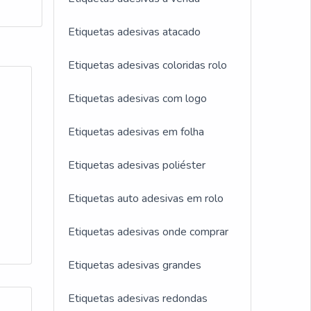
enas
á 15
ilizar
tas e
Etiquetas adesivas atacado
 e
que
Etiquetas adesivas coloridas rolo
e
Etiquetas adesivas com logo
sendo
Etiquetas adesivas em folha
Etiquetas adesivas poliéster
 de
Etiquetas auto adesivas em rolo
l,
Etiquetas adesivas onde comprar
Etiquetas adesivas grandes
Etiquetas adesivas redondas