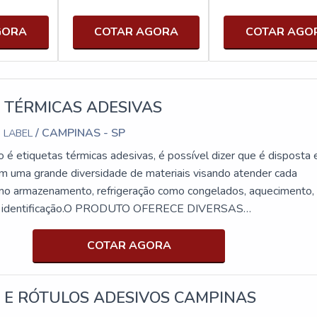
GORA
COTAR AGORA
COTAR AGO
 TÉRMICAS ADESIVAS
/ CAMPINAS - SP
 LABEL
 é etiquetas térmicas adesivas, é possível dizer que é disposta
 em uma grande diversidade de materiais visando atender cada
omo armazenamento, refrigeração como congelados, aquecimento
s identificação.O PRODUTO OFERECE DIVERSAS
ido com um papel especial, que quando entra em contato co
tura cria uma camada de tinta. Esta só funciona em máquinas tér
COTAR AGORA
 custo-benefício tendo como função, identificar caixas, linhas de
dutos e rótulos , um grande diferencial para segmentos como indús
 E RÓTULOS ADESIVOS CAMPINAS
ultura, indústria têxtil e entre outras.As experiências acumuladas
em como ponto de destaque na utilização fatores como alta