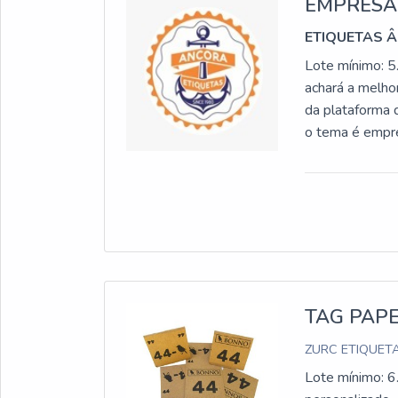
EMPRESA
ETIQUETAS 
Lote mínimo: 5
achará a melho
da plataforma 
o tema é empre
poderá contar 
DETALHES SO
eficientes de 
Etiquetas Ânco
com: Tecnologi
atividades; E
etiquetas ades
adesivas, na e
TAG PAP
serviços com ó
ZURC ETIQUETA
despercebidos 
pela qual a Et
Lote mínimo: 6