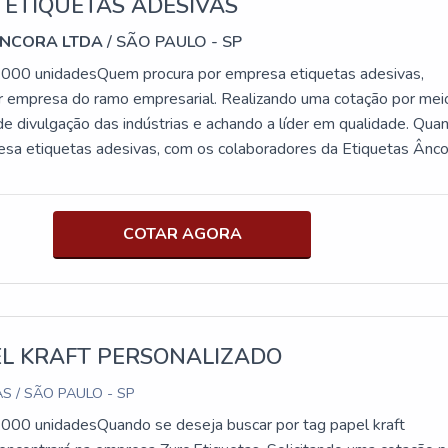
 ETIQUETAS ADESIVAS
ÂNCORA LTDA
/ SÃO PAULO - SP
.000 unidadesQuem procura por empresa etiquetas adesivas,
r empresa do ramo empresarial. Realizando uma cotação por mei
de divulgação das indústrias e achando a líder em qualidade. Qua
sa etiquetas adesivas, com os colaboradores da Etiquetas Ânco
proteção com os mais variados tipos de etiquetas.ALGUNS
BRE EMPRESA ETIQUETAS ADESIVASHá muitas maneiras
demonstrar competência e excelência em sua área de atuação. A
COTAR AGORA
ra foca sua energia em proporcionar aos clientes uma estrutura
a de ponta; Escritório de alta qualidade onde são realizadas as
quipamentos de última geração. Tudo pensando em empresas de
ivas com proteção. Sem trocar o foco sobre empresa etiquetas
ssência da empresa, a mesma deve prezar pelos produtos e
EL KRAFT PERSONALIZADO
tima qualidade e assertividade, detalhes que passam
S / SÃO PAULO - SP
e podem gerar prejuízo futuros para os clientes.Isso tudo é a ra
iquetas Âncora é altamente qualificada quando falamos de empre
.000 unidadesQuando se deseja buscar por tag papel kraft