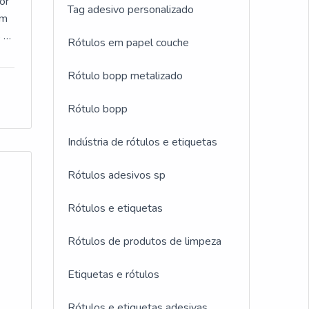
ade
or
Tag adesivo personalizado
um
r
s o
Rótulos em papel couche
OA
Rótulo bopp metalizado
m
 na
Rótulo bopp
s
com
de
Indústria de rótulos e etiquetas
c
tem
os
Rótulos adesivos sp
m
Rótulos e etiquetas
co
Rótulos de produtos de limpeza
as
Etiquetas e rótulos
o
Rótulos e etiquetas adesivas