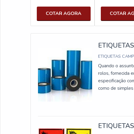
COTAR AGORA
COTAR A
ETIQUETAS
ETIQUETAS CAMP
Quando o assunto
rolos, fornecida
especificação c
como de simple
VANTAGENSProduz
uma alta tempera
e apresenta maior
distribuição, pro
ETIQUETAS
alimentícia, agric
demonstram que t