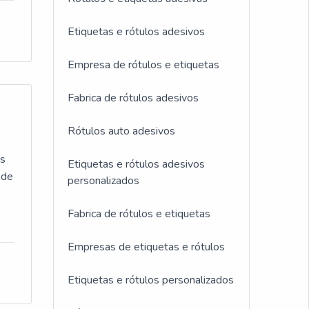
us
em
ara
nde
Etiquetas e rótulos adesivos
 o
Empresa de rótulos e etiquetas
oco
 de
Fabrica de rótulos adesivos
s e
a
Rótulos auto adesivos
a
lo
de
as
Etiquetas e rótulos adesivos
ços
 de
personalizados
É
Fabrica de rótulos e etiquetas
ada
Empresas de etiquetas e rótulos
Etiquetas e rótulos personalizados
l