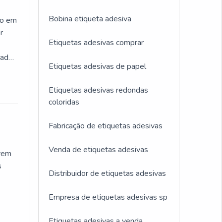
s que
Bobina etiqueta adesiva
mo em
r
Etiquetas adesivas comprar
cada
ma de
Etiquetas adesivas de papel
os
ra os
Etiquetas adesivas redondas
nizar
 na
coloridas
os
ais.
ais e
Fabricação de etiquetas adesivas
ndo
.
Venda de etiquetas adesivas
vem
s
s.É
Distribuidor de etiquetas adesivas
s
ara
Empresa de etiquetas adesivas sp
ados,
 que
m
Etiquetas adesivas a venda