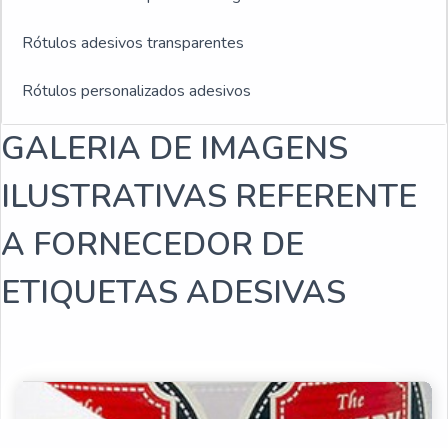
Rótulos adesivos transparentes
Rótulos personalizados adesivos
GALERIA DE IMAGENS
Rótulos plásticos adesivos
ILUSTRATIVAS REFERENTE
Rótulos adesivos e etiquetas
A FORNECEDOR DE
Rótulos adesivos para indústria de bebidas
ETIQUETAS ADESIVAS
Empresa fabricante de rótulos
Fabricantes de rótulos adesivos
Empresas de rótulos adesivos
Fabricantes de rótulos