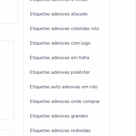
orma
Etiquetas adesivas atacado
 do
a
Etiquetas adesivas coloridas rolo
 de
ra e
Etiquetas adesivas com logo
Etiquetas adesivas em folha
Etiquetas adesivas poliéster
 Com
Etiquetas auto adesivas em rolo
Etiquetas adesivas onde comprar
s e
iais
Etiquetas adesivas grandes
nados
ba
Etiquetas adesivas redondas