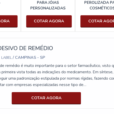
4
PARA JÓIAS
PEROLIZADA P
PERSONALIZADAS
COSMÉTICO
GORA
COTAR AGORA
COTAR AGO
ESIVO DE REMÉDIO
/ CAMPINAS - SP
 LABEL
de remédio é muito importante para o setor farmacêutico, visto 
 primeira vista todas as indicações do medicamento. Em síntese,
guir uma padronização estipulada por normas rígidas, fazendo c
ontar com empresas especializadas nesse tipo de
ECIFICAÇÕES PARA UMA COMPRA SEGURAO rótulo adesivo
emédio, ou popularmente conhecido pelos profissionais do ramo
COTAR AGORA
ico, deve conter um espaço para informações que serão impressa
ais como a validade e lote. Além disso, é vital que eles assegur