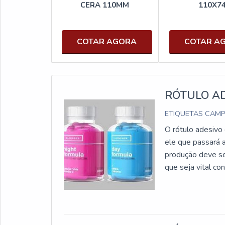
CERA 110MM
110X7
COTAR AGORA
COTAR A
RÓTULO AD
ETIQUETAS CAMP
O rótulo adesivo 
ele que passará a
produção deve se
que seja vital c
produção. ESP
destinado para r
rótulo farmacêut
posteriormente, t