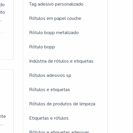
Tag adesivo personalizado
s
 do
ito
Rótulos em papel couche
mo
Rótulo bopp metalizado
ma
Rótulo bopp
e
.
Indústria de rótulos e etiquetas
uma
de
ão.
Rótulos adesivos sp
 do
Rótulos e etiquetas
vos
zar
,
Rótulos de produtos de limpeza
ra
nte
Etiquetas e rótulos
.UM
Rótulos e etiquetas adesivas