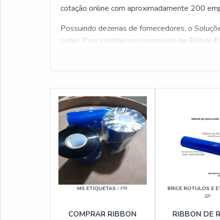
cotação online com aproximadamente 200 emp
Possuindo dezenas de fornecedores, o Soluções
setor. Para solicitar um orçamento de Rótulo P
MS ETIQUETAS
/ PR
BRICE ROTULOS E 
SP
COMPRAR RIBBON
RIBBON DE 