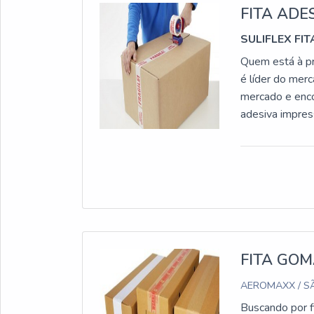
mais!
FITA ADE
SULIFLEX FI
Quem está à pr
é líder do mer
mercado e enco
adesiva impres
encontrar exc
SOBRE FITA A
oferecer aos cl
realizadas as a
que se tenha f
eficientes de 
Suliflex se mos
que otimizam o
FITA GO
técnica dedica
AEROMAXX / SÃ
personalizada 
melt, deve-se 
Buscando por f