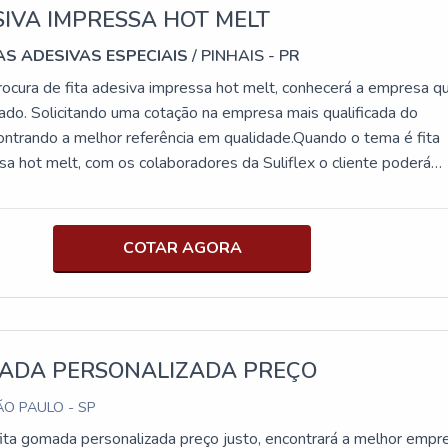
SIVA IMPRESSA HOT MELT
TAS ADESIVAS ESPECIAIS
/ PINHAIS - PR
ocura de fita adesiva impressa hot melt, conhecerá a empresa q
cado. Solicitando uma cotação na empresa mais qualificada do
ntrando a melhor referência em qualidade.Quando o tema é fita
sa hot melt, com os colaboradores da Suliflex o cliente poderá
elente custo-benefício com pagamento acessível.MAIS DETALH
DESIVA IMPRESSA HOT MELTA Suliflex objetiva sua energia 
ientes uma estrutura com escritório de alta qualidade onde são
COTAR AGORA
tividades e equipamentos de última geração, tudo isso para garan
ita adesiva impressa hot melt com precisão. Há muitas maneiras
demonstrar competência e excelência em sua área de atuação. A
tra referência por ter: Soluções em serviços e fitas autoadesivas
s processos de produção de vários segmentos industriais; equip
MADA PERSONALIZADA PREÇO
da ao desenvolvimento de bons produtos; Atendimento de forma
O PAULO - SP
para cada cliente.Sem perder o foco em fita adesiva impressa hot
descartar empresas que não tenham produtos e serviços com ót
ita gomada personalizada preço justo, encontrará a melhor empr