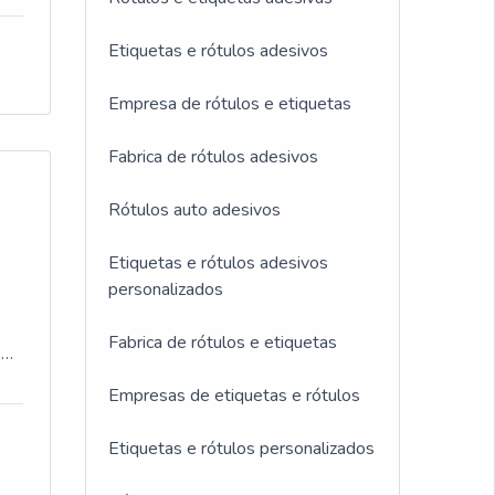
a
Etiquetas e rótulos adesivos
ia,
Empresa de rótulos e etiquetas
ia
Fabrica de rótulos adesivos
o
o
Rótulos auto adesivos
inda
Etiquetas e rótulos adesivos
o
personalizados
r
que
Fabrica de rótulos e etiquetas
nto
ES
nte
o
Empresas de etiquetas e rótulos
 de
 A
Etiquetas e rótulos personalizados
m
cer