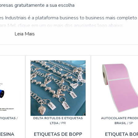
resas gratuitamente a sua escolha
 Industriais é a plataforma business to business mais completo
ara Mel, clique em um ou mais dos anuciantes logo abaixo:
Leia Mais
ETIQUETAS
/
DELTA ROTULOS E ETIQUETAS
AUTOCOLANTE PROD
LTDA
/ PR
BRASIL
/ SP
RESINA
ETIQUETAS DE BOPP
ETIQUETA BO