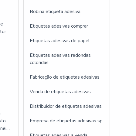
rma
Bobina etiqueta adesiva
mo
ue
em
Etiquetas adesivas comprar
tor
Etiquetas adesivas de papel
Etiquetas adesivas redondas
o
coloridas
 o
com o
o
e
Fabricação de etiquetas adesivas
m
eito
s
Venda de etiquetas adesivas
so,
utos
Sendo
ue
Distribuidor de etiquetas adesivas
setor
os
m
os,
o um
sto
Empresa de etiquetas adesivas sp
neira
Etiquetas adesivas a venda