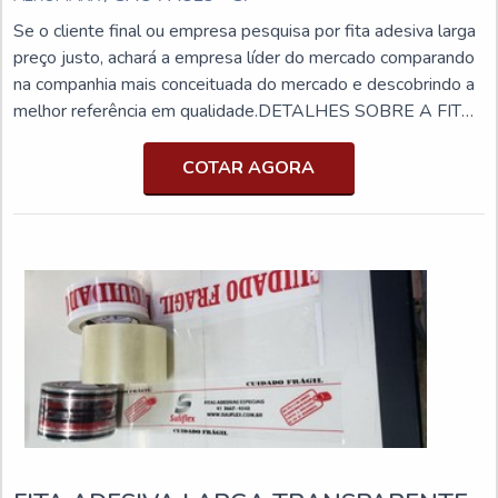
Se o cliente final ou empresa pesquisa por fita adesiva larga
preço justo, achará a empresa líder do mercado comparando
na companhia mais conceituada do mercado e descobrindo a
melhor referência em qualidade.DETALHES SOBRE A FITA
ADESIVA LARGA PREÇO ACESSÍVELSe alguém quer
achar fita adesiva larga preço justo em uma empresa
COTAR AGORA
comprometida com seus serviços, chega até a Aeromaxx.
Com grande know-how focado em fita adesiva para
empacotament...