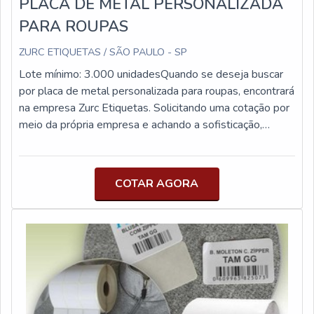
PLACA DE METAL PERSONALIZADA
PARA ROUPAS
ZURC ETIQUETAS / SÃO PAULO - SP
Lote mínimo: 3.000 unidadesQuando se deseja buscar
por placa de metal personalizada para roupas, encontrará
na empresa Zurc Etiquetas. Solicitando uma cotação por
meio da própria empresa e achando a sofisticação,
qualidade e preço justo em um só lugar.Quando a
procura é por placa de metal personalizada para roupas,
com a equipe da Zurc Etiquetas o cliente poderá contar
COTAR AGORA
excelente custo-benefício com processos bem definidos
para atender melhor o cliente.UM POUCO MAIS
SOBRE PLACA DE METAL PERSONALIZADA PARA
ROUPASA Zurc Etiquetas centraliza seus esforços em
produzir uma estrutura para os parceiros com escritório
de alta qualidade onde são realizadas as atividades e
biblioteca técnica de apoio, tudo para oferecer placa de
metal personalizada para roupas com precisão.Há muitas