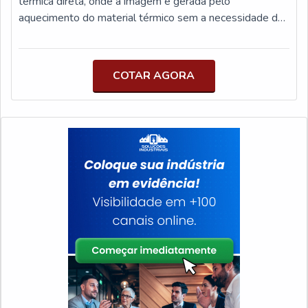
térmica direta, onde a imagem é gerada pelo
não cumprem com suas funções adequadamente. Assim,
aquecimento do material térmico sem a necessidade de
é possível poupar gastos desnecessários.Existem
fita de transferência. Adesivo: Adesivo acrílico
diversos motivos para a Herrbaier ter se tornado
permanente, desenvolvido para aderir firmemente a
destaque quando pensamos em uma empresa que
diversas superfícies, incluindo papel, plástico e metal.
COTAR AGORA
entrega confiança e produtos de qualidade. Alguns
Impressão térmica direta, onde a imagem é gerada pelo
desses motivos são: Preço justo; Profissionais com
aquecimento do material térmico sem a necessidade de
vasta experiência na área de atuação; Atendimento
fita de transferência.
personalizado; Diversas opções de pagamento
disponíveis; Logística planejada para entregas em curto
prazo; Comprometimento com o resultado
final.QUALIDADE COMPROVADA NO
SEGMENTOSomente na Herrbaier é possível encontrar
a solução para quem busca etiquetas de segurança. Com
foco na experiência dos clientes, oferece itens variados
como etiqueta térmica adesiva e etiqueta para
congelados.Tudo isso por ser uma empresa inovadora e
comprometida com seus serviços, conquistas adquiridas
porque investiu em uma estrutura que hoje conta com
um parque industrial de alta qualidade onde são