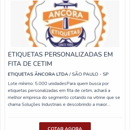
adesivas em rolo de etiqueta para diversos seguimentos. É
uma empresa responsável e comprometida com seus
serviços, conquistas adquiridas porque investiu em uma
estrutura que hoje conta com um chão de fábrica de alta
qualidade onde são realizadas as atividades e logística
planejada para entregas em curto prazo.Todos esses fatores,
agregados a uma equipe multidisciplinar de consultores e
profissionais qualificados, garantem uma entrega de
ETIQUETAS PERSONALIZADAS EM
excelência de ponta a ponta....
FITA DE CETIM
ETIQUETAS ÂNCORA LTDA
/ SÃO PAULO - SP
Lote mínimo: 5.000 unidadesPara quem busca por
etiquetas personalizadas em fita de cetim, achará a
melhor empresa do segmento cotando na vitrine que se
chama Soluções Industriais e descobrindo a maior
referência no mercado no segmento.Quando a temática é
etiquetas personalizadas em fita de cetim, com a
Etiquetas Âncora poderá encontrar precisão com os mais
COTAR AGORA