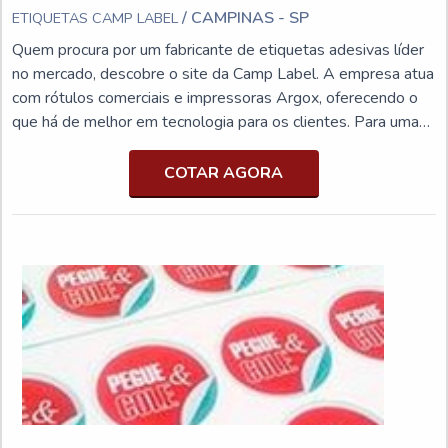
/ CAMPINAS - SP
ETIQUETAS CAMP LABEL
Quem procura por um fabricante de etiquetas adesivas líder
no mercado, descobre o site da Camp Label. A empresa atua
com rótulos comerciais e impressoras Argox, oferecendo o
que há de melhor em tecnologia para os clientes. Para uma
maior satisfação dos clientes, a empresa busca investir nos
melhores profissionais do mercado, e em instalações
COTAR AGORA
modernas, garantindo assim, a confiança e boa cotação no
mercado.A EMPRESA OFERECE DIVERSAS
VANTAGENSAinda focando na qualidade em fabricação de
etiquetas adesivas, é importante buscar uma empresa que
tenha produtos e serviços com impressão de qualidade e
com precisão, flexibilidade de aplicações, pequenos detalhes
mas de grande valia para saber a procedência e seriedade da
empresa.Se diferenciado dentro do segmento, a empresa
consegue também proporcionar um atendimento cuidadoso e
que busca a satisfação do cliente. Além disso, a Camp Label
é referência quando procurar por etiquetas adesivas, já que