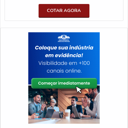
Embalagens poderá encontrar proteção com produtos
clientes; Profissionais com vasta experiência na área de
de qualidade, proporcionando agilidade e segurança aos
COTAR AGORA
atuação; Trabalhadores de alta qualidade; Escritório de
clientes.FILME STRETCH MANUAL PREÇO JUSTO E
alta qualidade onde são realizadas as atividades;
ACESSÍVELHá muitas maneiras eficientes de
Tecnologia de ponta; Equipamentos de última
demonstrar competência e excelência em uma área de
geração.MELHORES DETALHES SOBRE A
atuação. A Estopack Embalagens foca sua estratégia em
ETIQUETAS ÂNCORAApenas na Etiquetas âncora
oferecer aos parceiros uma estrutura com: Tecnologia de
existem as melhores variedades no segmento quando o
ponta; Escritório de alta qualidade onde são realizadas
assunto for etiquetas para camisetas. São opções
as atividades; Estrutura suficiente para atender todas as
variadas que a empresa oferece, como fitas
demandas. Tudo para garantir filme stretch manual preço
personalizadas e etiquetas adesivas. Tem rótulo de
justo e com ótima qualidade. Ainda focando em filme
profissionais com vasta experiência na área de atuação e
stretch manual preço acessível, mais do que visar apenas
equipamentos de última geração, padrões alcançados
lucratividade, deve oferecer produtos e serviços que
por conter tecnologia de ponta e escritório de alta
tenham eficiência e precisão, pequenos detalhes, mas de
qualidade onde são realizadas as atividades. Todos
grande valia para saber a procedência e seriedade da
esses fatores, agregados a uma equipe comprometida
empresa.É por esses e outros motivos que a Estopack
com os serviços e altamente qualificada, garantem uma
Embalagens é responsável quando se explana o
entrega de excelência de ponta a ponta
segmento de embalagens plásticas. A empresa busca a
satisfação da venda à entrega final, com foco total na