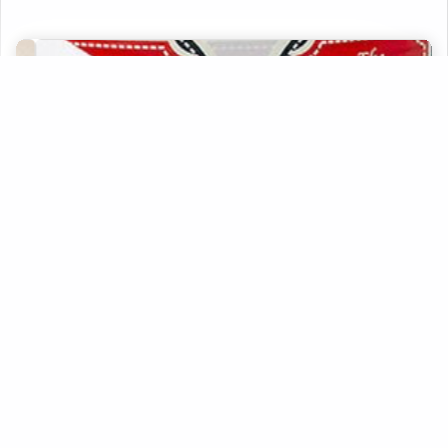
Empresas de rótulos adesivos
Fabricantes de rótulos
Venda de rótulos personalizados
Fabricantes de rótulos adesivos sp
Fabrica de rótulos e etiquetas sp
Ribbon impressora Zebra SP
Rótulos adesivos para caixas
Comprar ribbon cera
Comprar ribbon de resina
Estas imagens foram obtidas de bancos de imagens públicas e
disponível livremente na internet
Comprar ribbon em campinas
REGIÕES ONDE