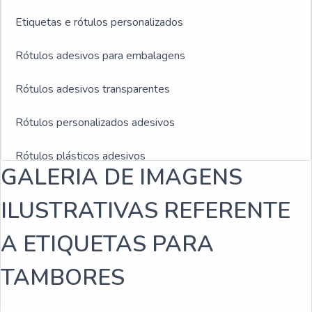
Etiquetas e rótulos personalizados
Rótulos adesivos para embalagens
Rótulos adesivos transparentes
Rótulos personalizados adesivos
Rótulos plásticos adesivos
GALERIA DE IMAGENS
Rótulos adesivos e etiquetas
ILUSTRATIVAS REFERENTE
Rótulos adesivos para indústria de bebidas
A ETIQUETAS PARA
Empresa fabricante de rótulos
TAMBORES
Fabricantes de rótulos adesivos