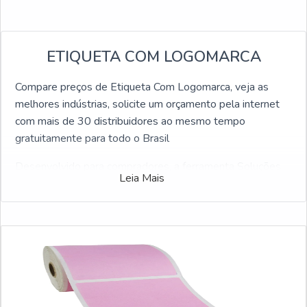
ETIQUETA COM LOGOMARCA
Compare preços de Etiqueta Com Logomarca, veja as
melhores indústrias, solicite um orçamento pela internet
com mais de 30 distribuidores ao mesmo tempo
gratuitamente para todo o Brasil
Desenvolvido para compradores, a ferramenta Soluções
Leia Mais
Industriais criou o maior número de fabricantes de
qualidade no ramo industrial. Caso você tenha se
interessado Etiqueta Com Logomarca e gostaria de mais
informações sobre a empresa selecione um dos
fornecedores logo a seguir: