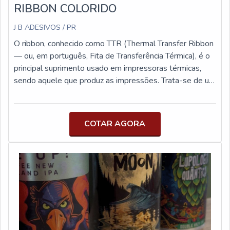
RIBBON COLORIDO
J B ADESIVOS / PR
O ribbon, conhecido como TTR (Thermal Transfer Ribbon
— ou, em português, Fita de Transferência Térmica), é o
principal suprimento usado em impressoras térmicas,
sendo aquele que produz as impressões. Trata-se de um
tipo de película plástica toda revestida com tinta que
transfere as informações para o suporte assim que
passa pela cabeça térmica e recebe aquecimento. O
COTAR AGORA
ribbon tem um lado coberto de silicone e outro lado
coberto de tinta. Quando recebe calor, a tinta se
desgruda do ribbon e o silicone ajuda o calor a ser
dissipado. Eles são bastante usados para a impressão
de código de barras e, sobretudo, de etiquetas, uma vez
que ajudam a economizar materiais, tendo ainda um
baixo custo. É importante mencionar que o ribbon é
fabricado em configurações distintas, para diferentes
finalidades e para cada tipo de impressora. Ou seja, ele