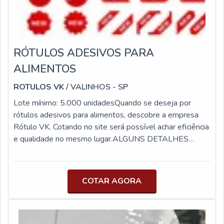
conformabilidade sob estresse e é ideal para aplicações
industriais gerais. É fácil desenrolar e dispensar com
dispensadores manuais ou os seladores de caixas 3M-
Matic™. Esta fita resiste à abrasão, umidade, produtos
RÓTULOS ADESIVOS PARA
químicos e arranhões para um desempenho duradouro.
ALIMENTOS
ROTULOS VK
/ VALINHOS - SP
Lote mínimo: 5.000 unidadesQuando se deseja por
rótulos adesivos para alimentos, descobre a empresa
Rótulo VK. Cotando no site será possível achar eficiência
e qualidade no mesmo lugar.ALGUNS DETALHES
SOBRE RÓTULOS ADESIVOS PARA ALIMENTOSSe
precisa encontrar rótulos adesivos para alimentos,
encontra na internet a Rótulo VK. A empresa trabalha
COTAR AGORA
com rótulos adesivos personalizados sp e etiquetas
ribbon em sp, sendo assim, você receberá o melhor que
há neste setor.Ainda sobre rótulos adesivos para
alimentos, sempre deve-se buscar uma empresa que