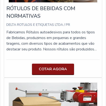
vai variar em: entintamento externo ou interno; tipos de
RÓTULOS DE BEBIDAS COM
tinta (resina, cera ou misto); medidas (largura do rolo,
NORMATIVAS
comprimento do ribbon, diâmetro do tubete);
DELTA ROTULOS E ETIQUETAS LTDA / PR
Fabricamos Rótulos autoadesivos para todos os tipos
de Bebidas, produzimos em pequenas e grandes
tiragens, com diversos tipos de acabamentos que vão
destacar seu produto. Nossos rótulos são produzidos
em materiais especiais e estão disponíveis em diversos
tamanhos, adequados para garrafas e latas de todos os
tipos. Rótulos para Bebidas em geral possuem
COTAR AGORA
normativas para sua identificação e rastreabilidade.
Através das nossas parcerias estratégicas podemos
auxiliá-los quanto as garantias dos cumprimentos legais.
Desenvolvemos soluções personalizadas para cada
cliente.