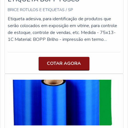
através do investimento em equipamentos modernos e
profissionais experientes. A Etiquetas ncora é uma empresa
BRICE ROTULOS E ETIQUETAS / SP
que tem sido apontada de forma positiva no segmento pela
Etiqueta adesiva, para identificação de produtos que
seriedade e qualidade, que comprovam sua essência de
serão colocados em exposição em vitrine, para controle
trazer o melhor aos clientes no mercado.
de estoque, controle de vendas, etc. Medida - 75x13-
1C Material: BOPP Brilho - impressão em termo
transferência sendo necessária a utilização de ribbon.
Indicação - Ribbon Resina ou Ribbon Misto. Rolo com
1.000 unidades
COTAR AGORA