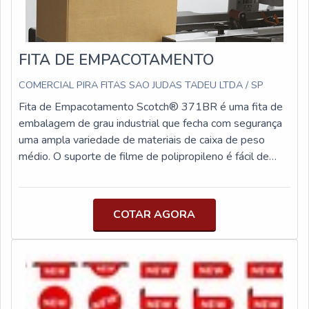
FITA DE EMPACOTAMENTO
COMERCIAL PIRA FITAS SAO JUDAS TADEU LTDA / SP
Fita de Empacotamento Scotch® 371BR é uma fita de
embalagem de grau industrial que fecha com segurança
uma ampla variedade de materiais de caixa de peso
médio. O suporte de filme de polipropileno é fácil de
desenrolar e resiste à abrasão, umidade e arranhões. O
suporte adapta-se facilmente em torno das bordas e em
superfícies ásperas para uma vedação firme. Fita de
COTAR AGORA
Empacotamento Scotch® 371BR é uma fita de
embalagem de filme de polipropileno de grau industrial
de 1,8 mil com um adesivo de borracha sintética que
oferece consistência rolo a rolo para aumentar a
produtividade e melhorar o custo unitário. Ele é
projetado especificamente para flexibilidade e