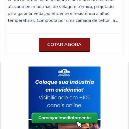
procedência e seriedade da empresa.ETIQUETAS
utilizado em máquinas de selagem térmica, projetado
ÂNCORA, LÍDER NO MERCADO PARA ETIQUETAS
para garantir vedação eficiente e resistência a altas
PARA BLUSASSaiba porquê a Etiquetas âncora é
temperaturas. Composta por uma camada de teflon, a
destaque quando buscar por etiquetas para blusas:
fita proporciona um selamento de alta qualidade em
Colaboradores qualificados comercialmente e
processos de embalagem, sendo ideal para indústrias
tecnicamente para melhor atender os clientes;
alimentícias, farmacêuticas e outros setores que
COTAR AGORA
Profissionais com vasta experiência na área de atuação;
demandam processos de selagem precisos. Dentre os
Trabalhadores de alta qualidade; Escritório de alta
benefícios, destaca-se a resistência ao desgaste e à
qualidade onde são realizadas as atividades; Tecnologia
temperatura elevada, o que aumenta a durabilidade do
de ponta; Equipamentos de última
produto e reduz a necessidade de substituições
geração.CONHEÇAMOS UM POUCO MAIS SOBRE A
frequentes. A fita de teflon também é fácil de aplicar e
ETIQUETAS ÂNCORANa Etiquetas âncora é possível
limpar, proporcionando maior praticidade durante a
encontrar o que há de melhor em etiquetas para blusas.
manutenção. Além disso, a superfície antiaderente da
São opções variadas que a empresa oferece, como fitas
fita evita o acúmulo de resíduos, o que melhora a
personalizadas e etiquetas adesivas.Tem rótulo de
eficiência e a produtividade das máquinas. Sua
profissionais com vasta experiência na área de atuação e
versatilidade permite seu uso em diversos tipos de
equipamentos de última geração, qualificações
seladoras, tornando-se uma solução eficaz para garantir
construídas para focar suas ações no resultado final,
a qualidade e a segurança do processo de selagem.
tendo tecnologia de ponta e equipamentos de última