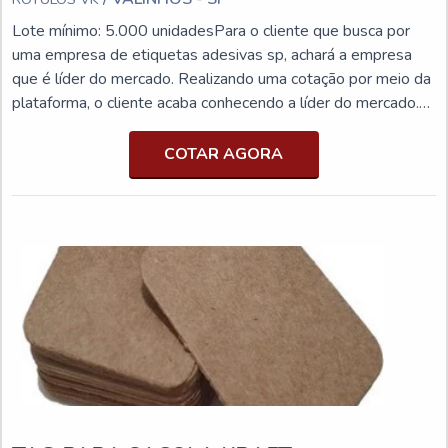
Lote mínimo: 5.000 unidadesPara o cliente que busca por
uma empresa de etiquetas adesivas sp, achará a empresa
que é líder do mercado. Realizando uma cotação por meio da
plataforma, o cliente acaba conhecendo a líder do mercado.
Com a melhor mão de obra da Rótulo VK encontra-se
assertividade com comprometimento com os resultados dos
COTAR AGORA
clientes.MAIS DETALHES IMPORTANTES SOBRE A
EMPRESAA Rótulo VK foca a energia em criar aos parceiros
uma estrutura com um escritório de alta qualidade, onde são
realizadas as atividades, e equipamentos de última geração,
tudo isso para garantir que se tenha empresa de etiquetas
adesivas SP com excelente custo-benefício.Isto tudo é a
razão pela qual a Rótulo VK é responsável quando se
explana o segmento de flexografia. O objetivo é
disponibilizar a tecnologia e desenvolvimento no que gera
resultado e qualidade para os clientes. Além disso, conta
com uma equipe com profissionais com vasta experiência nas
diversas áreas de atuação que terão o maior prazer em