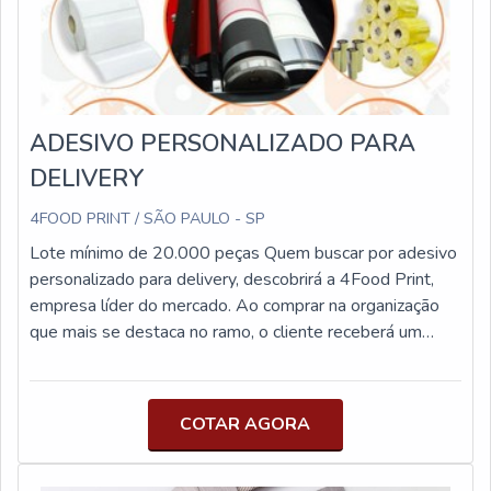
comercial.
ADESIVO PERSONALIZADO PARA
DELIVERY
4FOOD PRINT / SÃO PAULO - SP
Lote mínimo de 20.000 peças Quem buscar por adesivo
personalizado para delivery, descobrirá a 4Food Print,
empresa líder do mercado. Ao comprar na organização
que mais se destaca no ramo, o cliente receberá um
atendimento de excelência e terá a garantia de adquirir
produtos que solucionem qualquer demanda.MAIS
SOBRE ADESIVO PERSONALIZADO PARA
COTAR AGORA
DELIVERYSe alguém pesquisar adesivo personalizado
para delivery em uma empresa que preza pela
segurança, chega até a 4Food Print. Uma companhia com