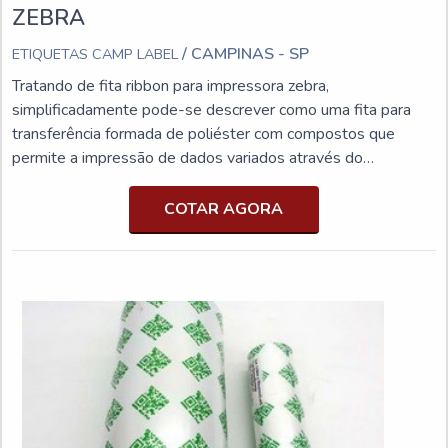
ZEBRA
/ CAMPINAS - SP
ETIQUETAS CAMP LABEL
Tratando de fita ribbon para impressora zebra,
simplificadamente pode-se descrever como uma fita para
transferência formada de poliéster com compostos que
permite a impressão de dados variados através do
aquecimento do cabeçote da impressora em contato com a
películas ribbon.O PRODUTO GARANTE UMA SÉRIE DE
COTAR AGORA
BENEFÍCIOSProduzido em cera, resina ou misto tem como
uma das funções deslizar no suporte e em contato com o
calor cabeça de impressão imprime informações
personalizadas na etiqueta, função de grande importância
para diversas empresas de segmentos como indústria
alimentícia, agricultura, indústria metalúrgica, empresa de
fundição, indústria têxtil e entre outras. É claro que tem como
marca da usabilidade na rotina diária alta qualidade e
eficiência, padrões que compõem a marca registrada
tornando o uso indispensável, ainda mais hoje, no mundo