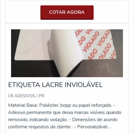
ajudam a garantir a segurança do fechamento da sua
embalagem. Um fechamento consistente e a utilização
COTAR AGORA
total do rolo maximizam a produtividade e reduz
desperdícios. Reduzir a necessidade de retrabalho alivia
o impacto da escassez de mão de obra e pode oferecer
melhorias em seus custos operacionais. Uma solução de
fechamento correta previne adulterações e roubos,
garantindo a integridade do seu produto desde o seu
processo de empacotamento até a entrega.
ETIQUETA LACRE INVIOLÁVEL
J B ADESIVOS / PR
Material Base: Poliéster, bopp ou papel reforçado. -
Adesivo permanente que deixa marcas visíveis quando
removido, indicando violação. - Dimensões de acordo
conforme requisitos do cliente . - Personalizável