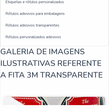
Etiquetas e rótulos personalizados
Rótulos adesivos para embalagens
Rótulos adesivos transparentes
Rótulos personalizados adesivos
Rótulos plásticos adesivos
GALERIA DE IMAGENS
Rótulos adesivos e etiquetas
ILUSTRATIVAS REFERENTE
Rótulos adesivos para indústria de bebidas
A FITA 3M TRANSPARENTE
Empresa fabricante de rótulos
Fabricantes de rótulos adesivos
Empresas de rótulos adesivos