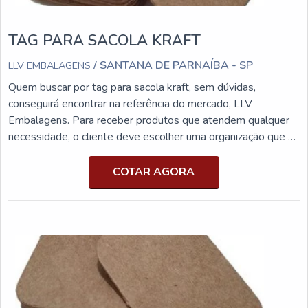
TAG PARA SACOLA KRAFT
/ SANTANA DE PARNAÍBA - SP
LLV EMBALAGENS
Quem buscar por tag para sacola kraft, sem dúvidas,
conseguirá encontrar na referência do mercado, LLV
Embalagens. Para receber produtos que atendem qualquer
necessidade, o cliente deve escolher uma organização que se
destaque por um bom suporte pré-venda e tenha ampla
experiência no ramo.Quando a procura é por tag para sacola
COTAR AGORA
kraft, com os profissionais da LLV Embalagens o cliente
encontrará proteção e diversas opções de pagamento
disponíveis.MAIS INFORMAÇÕES SOBRE TAG PARA
SACOLA KRAFTA LLV Embalagens objetiva sua energia em
criar para cada cliente uma estrutura com escritório de alta
qualidade onde são realizadas as atividades e equipamentos
de última geração, tudo isso para que se tenha tag para
sacola kraft com precisão.Há muitas maneiras eficientes de