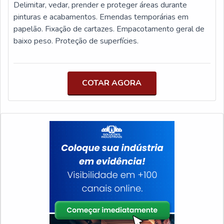
Delimitar, vedar, prender e proteger áreas durante
durabilidade dos materiais, além de evitar prejuízos com
pinturas e acabamentos. Emendas temporárias em
substituições frequentes de produtos que não cumprem
papelão. Fixação de cartazes. Empacotamento geral de
com suas funções adequadamente. Assim, é possível
baixo peso. Proteção de superfícies.
poupar gastos desnecessários.Existem diversos
motivos para a 4Food Print ter se tornado destaque
quando pensamos em uma empresa que entrega
COTAR AGORA
confiança e produtos de qualidade. Alguns desses
motivos são: Diversas opções de pagamento
disponíveis; Profissionais com vasta experiência na área
de atuação; Atendimento personalizado;
Comprometimento com o resultado final; Logística
planejada para entregas em curto prazo; Amplo estoque
de produtos.GARANTIA DE QUALIDADE
COMPROVADASomente na 4Food Print existe
variedade e qualidade quando o assunto for etiquetas
adesivas para embalagens. São opções variadas que a
empresa oferece aos seus clientes.Isso se deve ao fato
de ser uma empresa altamente qualificada e