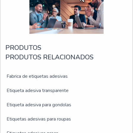
comprometida com seus serviços, qualificações
possíveis pelo fato de possuir um chão de fábrica de alta
qualidade onde são realizadas as atividades e estrutura
suficiente para atender todas as demandas.Todos esses
fatores, agregados a uma equipe multidisciplinar de
consultores e profissionais qualificados, garantem o
sucesso de cada cliente de ponta a ponta.
PRODUTOS
PRODUTOS RELACIONADOS
Fabrica de etiquetas adesivas
Etiqueta adesiva transparente
Etiqueta adesiva para gondolas
Etiquetas adesivas para roupas