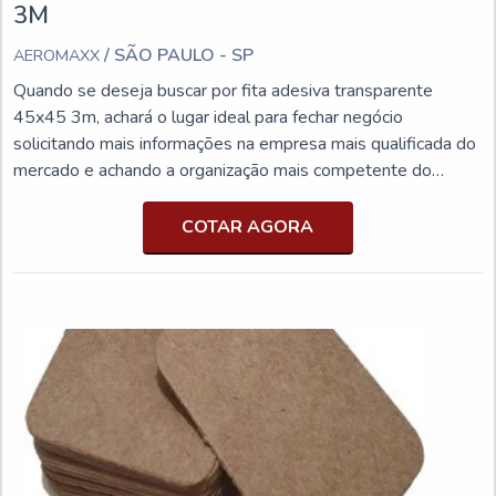
3M
/ SÃO PAULO - SP
AEROMAXX
Quando se deseja buscar por fita adesiva transparente
45x45 3m, achará o lugar ideal para fechar negócio
solicitando mais informações na empresa mais qualificada do
mercado e achando a organização mais competente do
ramo.INFORMAÇÕES SOBRE A FITA ADESIVA
TRANSPARENTE 45X45 3MSe alguém quer achar fita
COTAR AGORA
adesiva transparente 45x45 3m em uma empresa que preza
pela segurança, chega até a Aeromaxx. Na companhia é
possível encontrar fita adesiva...