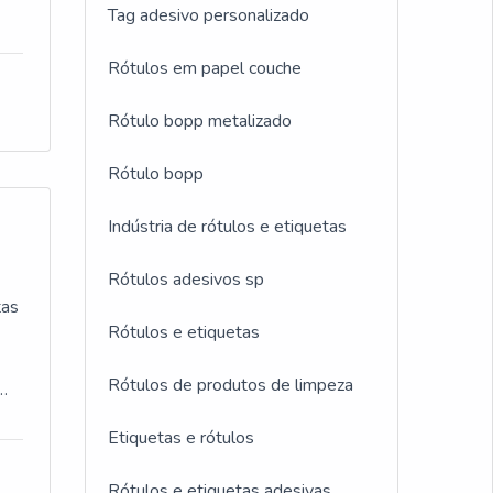
Tag adesivo personalizado
Rótulos em papel couche
e
Rótulo bopp metalizado
 de
Rótulo bopp
s;
Indústria de rótulos e etiquetas
em
Rótulos adesivos sp
 e
tas
Rótulos e etiquetas
é a
Rótulos de produtos de limpeza
Etiquetas e rótulos
a
omo
e
Rótulos e etiquetas adesivas