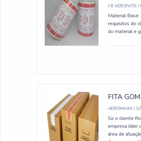
J B ADESIVOS /
Material Base:
requisitos do c
d
FITA GO
AEROMAXX / SÃ
Se o cliente fi
empresa líder 
área de atuaçã