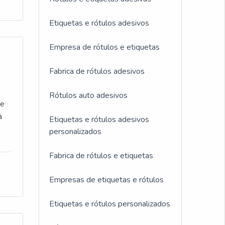
m
Etiquetas e rótulos adesivos
de
Empresa de rótulos e etiquetas
o
ais
Fabrica de rótulos adesivos
r
res
Rótulos auto adesivos
;
de
à
Etiquetas e rótulos adesivos
personalizados
oco
nca
Fabrica de rótulos e etiquetas
a
cia
Empresas de etiquetas e rótulos
 é
Etiquetas e rótulos personalizados
 há
 à